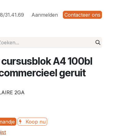
8/31.41.69
Aanmelden
Contacteer ons
e cursusblok A4 100bl
 commercieel geruit
LAIRE 2GA
mandje
Koop nu
jst