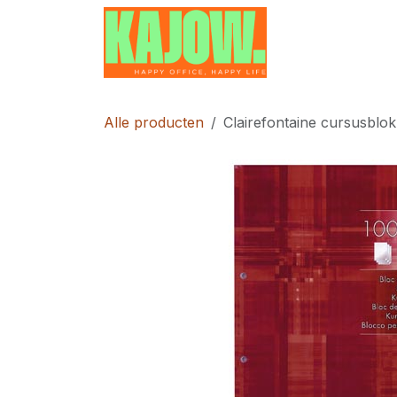
Overslaan naar inhoud
Home
Contac
Alle producten
Clairefontaine cursusblo