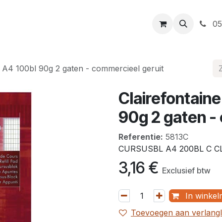
t
Openingsuren
Levering
Webshop
05
k A4 100bl 90g 2 gaten - commercieel geruit
Clairefontain
90g 2 gaten -
Referentie:
5813C
CURSUSBL A4 200BL C C
3,16
€
Exclusief btw
In winkel
Toevoegen aan verlangli