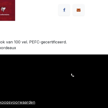
lok van 100 vel. PEFC-gecertificeerd.
 bordeaux
orders@kajow.be
058/31 41 69
BE0472.289.139
rwaarden
24 863
rkoopsvoorwaarden
Volg ons