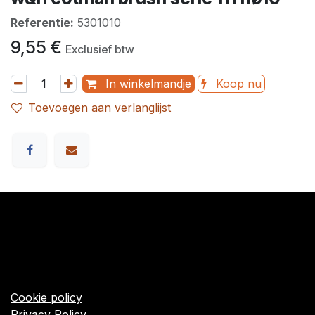
Referentie:
5301010
9,55
€
Exclusief btw
In winkelmandje
Koop nu
Toevoegen aan verlanglijst
​Links
Startpagina
Algemene voorwaarden
Cookie policy
Privacy Policy