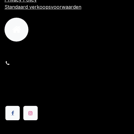
Standaard verkoopsvoorwaarden
orders@kajow.be
058/31 41 69
BE0472.289.139
24 8630 Veurne
Volg ons