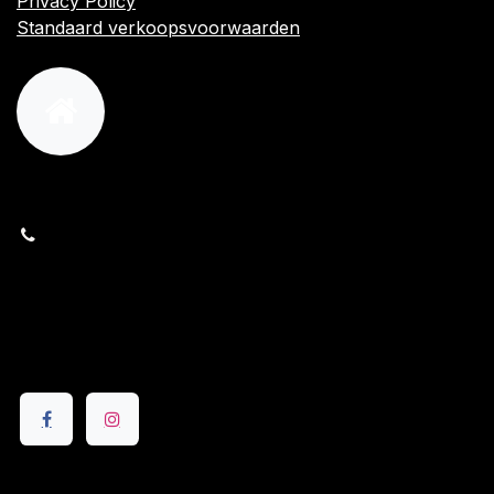
Privacy Policy
Standaard verkoopsvoorwaarden
orders@kajow.be
058/31 41 69
BE0472.289.139
24 8630 Veurne
Volg ons