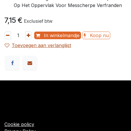
Op Het Oppervlak Voor Messcherpe Verfranden
7,15
€
Exclusief btw
In winkelmandje
Koop nu
Toevoegen aan verlanglijst
​Links
Startpagina
Algemene voorwaarden
Cookie policy