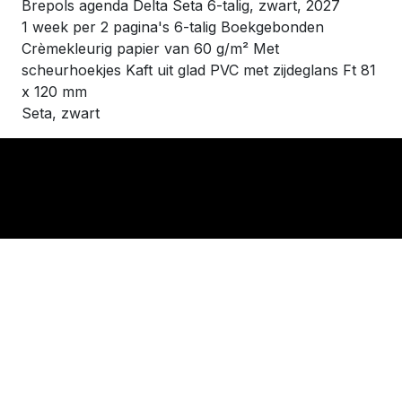
Brepols agenda Delta Seta 6-talig, zwart, 2027
1 week per 2 pagina's 6-talig Boekgebonden
Crèmekleurig papier van 60 g/m² Met
scheurhoekjes Kaft uit glad PVC met zijdeglans Ft 81
x 120 mm
Seta, zwart
​Links
Startpagina
Algemene voorwaarden
Cookie policy
Privacy Policy
Standaard verkoopsvoorwaarden