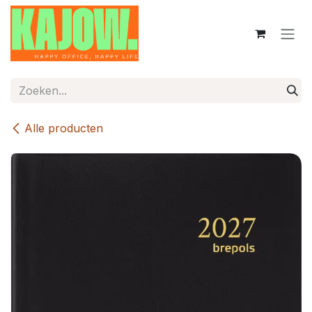
Overslaan naar inhoud
Alle producten