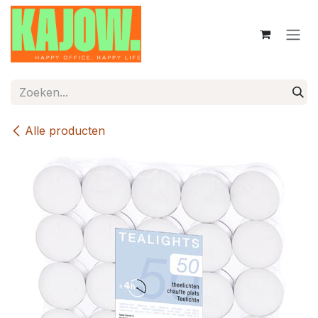
Overslaan naar inhoud
Alle producten