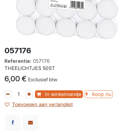
057176
Referentie:
057176
THEELICHTJES 50ST
6,00
€
Exclusief btw
In winkelmandje
Koop nu
Toevoegen aan verlanglijst