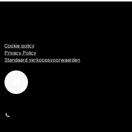
​Links
Startpagina
Algemene voorwaarden
Cookie policy
Privacy Policy
Standaard verkoopsvoorwaarden
orders@kajow.be
058/31 41 69
BE0472.289.139
24 8630 Veurne