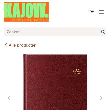
Overslaan naar inhoud
Alle producten