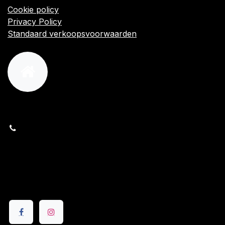
Cookie policy
Privacy Policy
Standaard verkoopsvoorwaarden
orders@kajow.be
058/31 41 69
BE0472.289.139
24 8630 Veurne
Volg ons